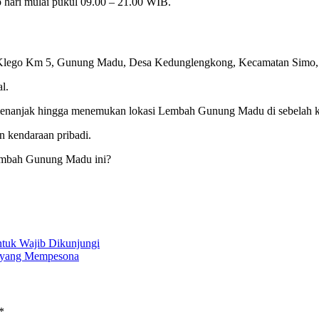
 hari mulai pukul 09.00 – 21.00 WIB.
 Klego Km 5, Gunung Madu, Desa Kedunglengkong, Kecamatan Simo, 
l.
s menanjak hingga menemukan lokasi Lembah Gunung Madu di sebelah k
n kendaraan pribadi.
 Lembah Gunung Madu ini?
ntuk Wajib Dikunjungi
 yang Mempesona
*