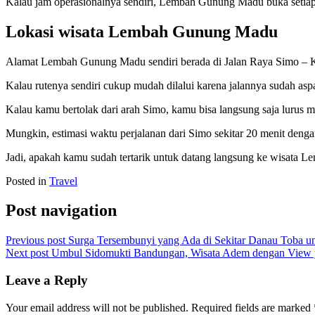
Kalau jam operasionalnya sendiri, Lembah Gunung Madu buka setiap
Lokasi wisata Lembah Gunung Madu
Alamat Lembah Gunung Madu sendiri berada di Jalan Raya Simo –
Kalau rutenya sendiri cukup mudah dilalui karena jalannya sudah aspa
Kalau kamu bertolak dari arah Simo, kamu bisa langsung saja luru
Mungkin, estimasi waktu perjalanan dari Simo sekitar 20 menit denga
Jadi, apakah kamu sudah tertarik untuk datang langsung ke wisata
Posted in
Travel
Post navigation
Previous post
Surga Tersembunyi yang Ada di Sekitar Danau Toba u
Next post
Umbul Sidomukti Bandungan, Wisata Adem dengan View
Leave a Reply
Your email address will not be published.
Required fields are marked