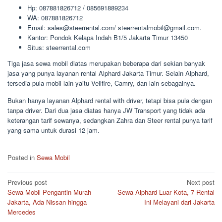
Hp: 087881826712 / 085691889234
WA: 087881826712
Email: sales@steerrental.com/ steerrentalmobil@gmail.com.
Kantor: Pondok Kelapa Indah B1/5 Jakarta Timur 13450
Situs: steerrental.com
Tiga jasa sewa mobil diatas merupakan beberapa dari sekian banyak
jasa yang punya layanan rental Alphard Jakarta Timur. Selain Alphard,
tersedia pula mobil lain yaitu Vellfire, Camry, dan lain sebagainya.
Bukan hanya layanan Alphard rental with driver, tetapi bisa pula dengan
tanpa driver. Dari dua jasa diatas hanya JW Transport yang tidak ada
keterangan tarif sewanya, sedangkan Zahra dan Steer rental punya tarif
yang sama untuk durasi 12 jam.
Posted in
Sewa Mobil
Post
Previous post
Next post
Sewa Mobil Pengantin Murah
Sewa Alphard Luar Kota, 7 Rental
navigation
Jakarta, Ada Nissan hingga
Ini Melayani dari Jakarta
Mercedes