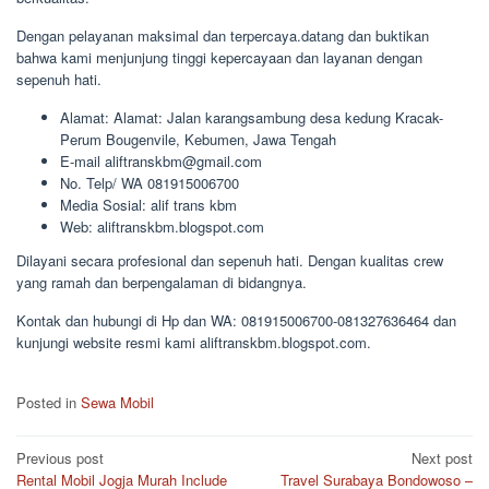
Dengan pelayanan maksimal dan terpercaya.datang dan buktikan
bahwa kami menjunjung tinggi kepercayaan dan layanan dengan
sepenuh hati.
Alamat: Alamat: Jalan karangsambung desa kedung Kracak-
Perum Bougenvile, Kebumen, Jawa Tengah
E-mail aliftranskbm@gmail.com
No. Telp/ WA 081915006700
Media Sosial: alif trans kbm
Web: aliftranskbm.blogspot.com
Dilayani secara profesional dan sepenuh hati. Dengan kualitas crew
yang ramah dan berpengalaman di bidangnya.
Kontak dan hubungi di Hp dan WA: 081915006700-081327636464 dan
kunjungi website resmi kami aliftranskbm.blogspot.com.
Posted in
Sewa Mobil
Post
Previous post
Next post
Rental Mobil Jogja Murah Include
Travel Surabaya Bondowoso –