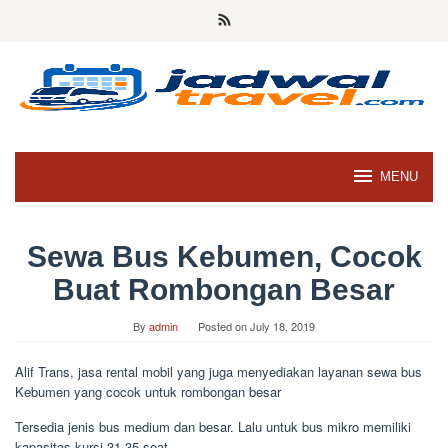
Skip
to
content
MENU
Sewa Bus Kebumen, Cocok
Buat Rombongan Besar
By
admin
Posted on
July 18, 2019
Alif Trans, jasa rental mobil yang juga menyediakan layanan sewa bus
Kebumen yang cocok untuk rombongan besar
Tersedia jenis bus medium dan besar. Lalu untuk bus mikro memiliki
kapasitas kursi 31-35 seat.