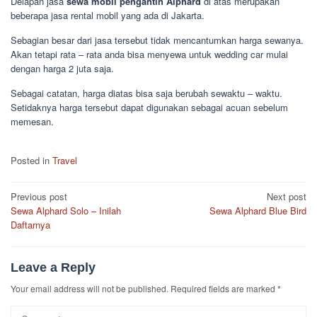
Delapan jasa
sewa mobil pengantin Alphard
di atas merupakan
beberapa jasa rental mobil yang ada di Jakarta.
Sebagian besar dari jasa tersebut tidak mencantumkan harga sewanya.
Akan tetapi rata – rata anda bisa menyewa untuk wedding car mulai
dengan harga 2 juta saja.
Sebagai catatan, harga diatas bisa saja berubah sewaktu – waktu.
Setidaknya harga tersebut dapat digunakan sebagai acuan sebelum
memesan.
Posted in
Travel
Post
Previous post
Next post
Sewa Alphard Solo – Inilah
Sewa Alphard Blue Bird
navigation
Daftarnya
Leave a Reply
Your email address will not be published.
Required fields are marked
*