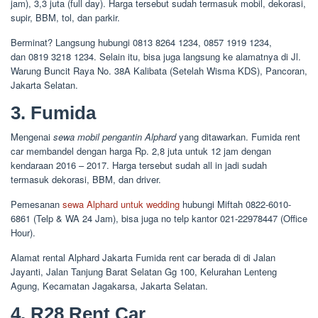
jam), 3,3 juta (full day). Harga tersebut sudah termasuk mobil, dekorasi,
supir, BBM, tol, dan parkir.
Berminat? Langsung hubungi 0813 8264 1234, 0857 1919 1234,
dan 0819 3218 1234. Selain itu, bisa juga langsung ke alamatnya di Jl.
Warung Buncit Raya No. 38A Kalibata (Setelah Wisma KDS), Pancoran,
Jakarta Selatan.
3. Fumida
Mengenai
sewa mobil pengantin Alphard
yang ditawarkan. Fumida rent
car membandel dengan harga Rp. 2,8 juta untuk 12 jam dengan
kendaraan 2016 – 2017. Harga tersebut sudah all in jadi sudah
termasuk dekorasi, BBM, dan driver.
Pemesanan
sewa Alphard untuk wedding
hubungi Miftah 0822-6010-
6861 (Telp & WA 24 Jam), bisa juga no telp kantor 021-22978447 (Office
Hour).
Alamat rental Alphard Jakarta Fumida rent car berada di di Jalan
Jayanti, Jalan Tanjung Barat Selatan Gg 100, Kelurahan Lenteng
Agung, Kecamatan Jagakarsa, Jakarta Selatan.
4. R28 Rent Car