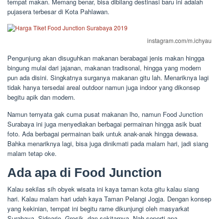
tempat makan. Memang benar, bisa dibilang destinasi baru ini adalah
pujasera terbesar di Kota Pahlawan.
instagram.com/m.ichyau
Pengunjung akan disuguhkan makanan berabagai jenis makan hingga
bingung mulai dari jajanan, makanan tradisonal, hingga yang modern
pun ada disini. Singkatnya surganya makanan gitu lah. Menariknya lagi
tidak hanya tersedai areal outdoor namun juga indoor yang dikonsep
begitu apik dan modern.
Namun ternyata gak cuma pusat makanan lho, namun Food Junction
Surabaya ini juga menyediakan berbagai permainan hingga asik buat
foto. Ada berbagai permainan baik untuk anak-anak hingga dewasa.
Bahka menariknya lagi, bisa juga dinikmati pada malam hari, jadi siang
malam tetap oke.
Ada apa di Food Junction
Kalau sekilas sih obyek wisata ini kaya taman kota gitu kalau siang
hari. Kalau malam hari udah kaya Taman Pelangi Jogja. Dengan konsep
yang kekinian, tempat ini begitu rame dikunjungi oleh masyarkat
Surabaya, Sidoarjo, Gresik, dan sekitarnya. Nah seperti apa