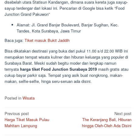
disebelah utara Statisun Kandangan, dimana suara kereta juga sayup-
sayup terdengar dari lokasi ini. Pencarian di Google bisa ketik “Food
Junction Grand Pakuwon”
Alamat: Jl. Grand Banjar Boulevard, Banjar Sugihan, Kec.
Tandes, Kota Surabaya, Jawa Timur
Baca juga:
Tiket masuk Bukit Jaddih
Bisa dikatakan destinasi yang buka dari pukul 11.00 s/d 22.00 WIB ini
merupakan tempat wisata kuliner dan hiburan keluarga yang populer di
Surabaya Barat. Meski sudah begitu moder dan lengkap namun
ternyata
harga tiket Food Junction Surabaya 2019
masih gratis atau
cukup bayar parkir saja. Tempat yang asik buat nongkrong, makan-
makan, selfie-selfie, hinga seru-seruan ada disini.
Posted in
Wisata
Post
Previous post
Next post
Harga Tiket Masuk Pulau
The Keranjang Bali, Hiburan
navigation
Mahitam Lampung
hingga Oleh-Oleh Ada Disini