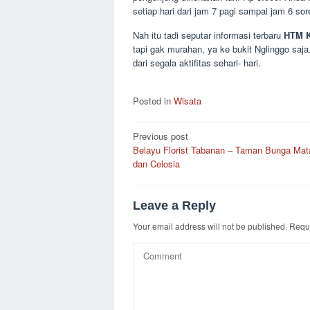
setiap hari dari jam 7 pagi sampai jam 6 sor
Nah itu tadi seputar informasi terbaru
HTM K
tapi gak murahan, ya ke bukit Nglinggo sa
dari segala aktifitas sehari- hari.
Posted in
Wisata
Post
Previous post
Belayu Florist Tabanan – Taman Bunga Mat
navigation
dan Celosia
Leave a Reply
Your email address will not be published.
Requi