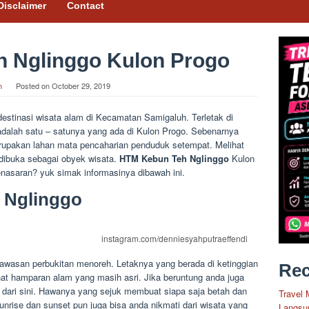
Disclaimer
Contact
 Nglinggo Kulon Progo
n
Posted on
October 29, 2019
estinasi wisata alam di Kecamatan Samigaluh. Terletak di
adalah satu – satunya yang ada di Kulon Progo. Sebenarnya
erupakan lahan mata pencaharian penduduk setempat. Melihat
 dibuka sebagai obyek wisata.
HTM Kebun Teh Nglinggo
Kulon
enasaran? yuk simak informasinya dibawah ini.
 Nglinggo
instagram.com/denniesyahputraeffendi
awasan perbukitan menoreh. Letaknya yang berada di ketinggian
Rec
t hamparan alam yang masih asri. Jika beruntung anda juga
dari sini. Hawanya yang sejuk membuat siapa saja betah dan
Travel 
rise dan sunset pun juga bisa anda nikmati dari wisata yang
Langsu