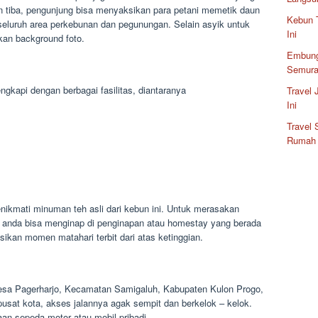
en tiba, pengunjung bisa menyaksikan para petani memetik daun
Kebun 
seluruh area perkebunan dan pegunungan. Selain asyik untuk
Ini
ikan background foto.
Embung
Semura
ngkapi dengan berbagai fasilitas, diantaranya
Travel
Ini
Travel
Rumah
nikmati minuman teh asli dari kebun ini. Untuk merasakan
 anda bisa menginap di penginapan atau homestay yang berada
sikan momen matahari terbit dari atas ketinggian.
 Desa Pagerharjo, Kecamatan Samigaluh, Kabupaten Kulon Progo,
usat kota, akses jalannya agak sempit dan berkelok – kelok.
n sepeda motor atau mobil pribadi.