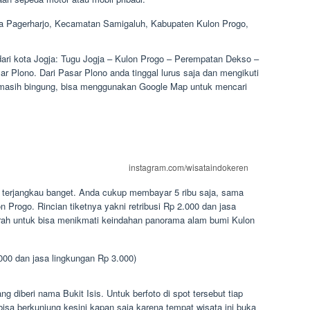
sa Pagerharjo, Kecamatan Samigaluh, Kabupaten Kulon Progo,
 dari kota Jogja: Tugu Jogja – Kulon Progo – Perempatan Dekso –
r Plono. Dari Pasar Plono anda tinggal lurus saja dan mengikuti
a masih bingung, bisa menggunakan Google Map untuk mencari
instagram.com/wisataindokeren
t terjangkau banget. Anda cukup membayar 5 ribu saja, sama
n Progo. Rincian tiketnya yakni retribusi Rp 2.000 dan jasa
rah untuk bisa menikmati keindahan panorama alam bumi Kulon
000 dan jasa lingkungan Rp 3.000)
ng diberi nama Bukit Isis. Untuk berfoto di spot tersebut tiap
bisa berkunjung kesini kapan saja karena tempat wisata ini buka