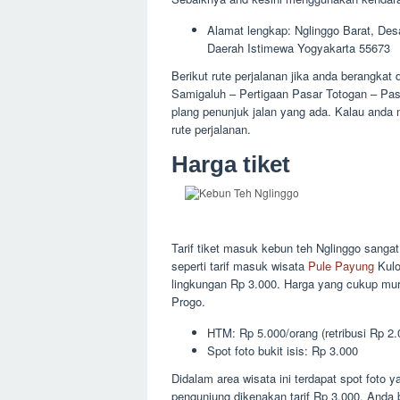
Alamat lengkap: Nglinggo Barat, De
Daerah Istimewa Yogyakarta 55673
Berikut rute perjalanan jika anda berangkat
Samigaluh – Pertigaan Pasar Totogan – Pasa
plang penunjuk jalan yang ada. Kalau and
rute perjalanan.
Harga tiket
Tarif tiket masuk kebun teh Nglinggo sanga
seperti tarif masuk wisata
Pule Payung
Kulo
lingkungan Rp 3.000. Harga yang cukup mu
Progo.
HTM: Rp 5.000/orang (retribusi Rp 2.
Spot foto bukit isis: Rp 3.000
Didalam area wisata ini terdapat spot foto ya
pengunjung dikenakan tarif Rp 3.000. Anda 