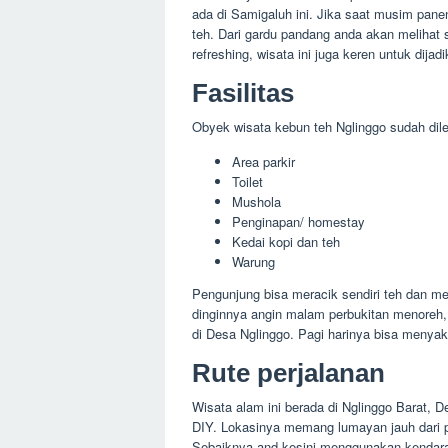
ada di Samigaluh ini. Jika saat musim pan
teh. Dari gardu pandang anda akan melihat 
refreshing, wisata ini juga keren untuk dijad
Fasilitas
Obyek wisata kebun teh Nglinggo sudah dile
Area parkir
Toilet
Mushola
Penginapan/ homestay
Kedai kopi dan teh
Warung
Pengunjung bisa meracik sendiri teh dan me
dinginnya angin malam perbukitan menoreh,
di Desa Nglinggo. Pagi harinya bisa menyak
Rute perjalanan
Wisata alam ini berada di Nglinggo Barat,
DIY. Lokasinya memang lumayan jauh dari p
Sebaiknya and kesini menggunakan kendaraa