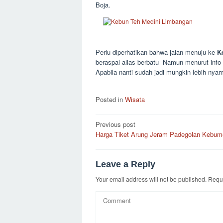
Boja.
Perlu diperhatikan bahwa jalan menuju ke
K
beraspal alias berbatu Namun menurut info
Apabila nanti sudah jadi mungkin lebih nyama
Posted in
Wisata
Post
Previous post
Harga Tiket Arung Jeram Padegolan Kebum
navigation
Leave a Reply
Your email address will not be published.
Requi