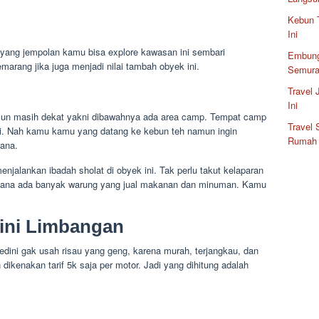
Kebun 
Ini
 yang jempolan kamu bisa explore kawasan ini sembari
Embung
rang jika juga menjadi nilai tambah obyek ini.
Semura
Travel
Ini
mun masih dekat yakni dibawahnya ada area camp. Tempat camp
Travel
i. Nah kamu kamu yang datang ke kebun teh namun ingin
Rumah
sana.
enjalankan ibadah sholat di obyek ini. Tak perlu takut kelaparan
isana ada banyak warung yang jual makanan dan minuman. Kamu
ini Limbangan
dini gak usah risau yang geng, karena murah, terjangkau, dan
ikenakan tarif 5k saja per motor. Jadi yang dihitung adalah