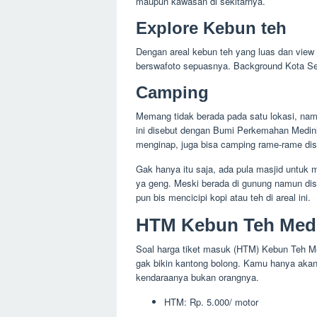
maupun kawasan di sekitarnya.
Explore Kebun teh
Dengan areal kebun teh yang luas dan view
berswafoto sepuasnya. Background Kota Sema
Camping
Memang tidak berada pada satu lokasi, na
ini disebut dengan Bumi Perkemahan Medin
menginap, juga bisa camping rame-rame di
Gak hanya itu saja, ada pula masjid untuk m
ya geng. Meski berada di gunung namun d
pun bis mencicipi kopi atau teh di areal ini.
HTM Kebun Teh Med
Soal harga tiket masuk (HTM) Kebun Teh Me
gak bikin kantong bolong. Kamu hanya akan d
kendaraanya bukan orangnya.
HTM: Rp. 5.000/ motor