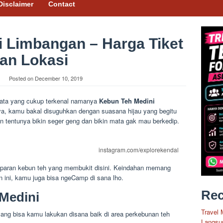
Disclaimer
Contact
 Limbangan – Harga Tiket
an Lokasi
Posted on
December 10, 2019
sata yang cukup terkenal namanya
Kebun Teh Medini
, kamu bakal disuguhkan dengan suasana hijau yang begitu
dan tentunya bikin seger geng dan bikin mata gak mau berkedip.
instagram.com/explorekendal
paran kebun teh yang membukit disini. Keindahan memang
 ini, kamu juga bisa ngeCamp di sana lho.
Rec
 Medini
Travel 
s yang bisa kamu lakukan disana baik di area perkebunan teh
Langsu