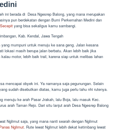
edini
eh ini berada di Desa Ngesrep Balong, yang mana merupakan
kasinya pun berdekatan dengan Bumi Perkemahan Medini dan
Secepit
yang bisa sekaligus kamu sambangi.
Limbangan, Kab. Kendal, Jawa Tengah
 yang mumpuni untuk menuju ke sana geng. Jalan kesana
 lokasi masih berupa jalan berbatu. Akan lebih baik jika
alau motor, lebih baik trail, karena siap untuk melibas lahan
isa mencapai obyek ini. Ya namanya saja pegunungan. Selain
ng sudah disebutkan diatas, kamu juga perlu tahu nhi rutenya.
g menuju ke arah Pasar Jrakah, lalu Boja, lalu masuk Kec.
 lurus arah Taman Rejo. Dari situ lanjut arah Desa Ngesrep Balong
ewat Nglimut saja, yang mana nanti searah dengan Nglimut
Panas Nglimut
. Rute lewat Nglimut lebih dekat ketimbang lewat