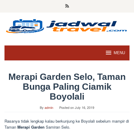
Skip
to
content
MENU
Merapi Garden Selo, Taman
Bunga Paling Ciamik
Boyolali
By
admin
Posted on
July 16, 2019
Rasanya tidak lengkap kalau berkunjung ke Boyolali sebelum mampir di
Taman
Merapi Garden
Samiran Selo.