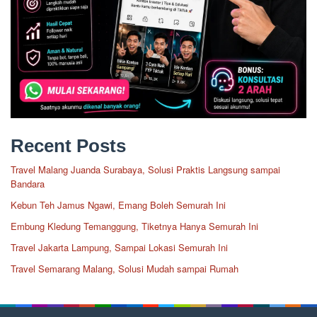
Recent Posts
Travel Malang Juanda Surabaya, Solusi Praktis Langsung sampai
Bandara
Kebun Teh Jamus Ngawi, Emang Boleh Semurah Ini
Embung Kledung Temanggung, Tiketnya Hanya Semurah Ini
Travel Jakarta Lampung, Sampai Lokasi Semurah Ini
Travel Semarang Malang, Solusi Mudah sampai Rumah