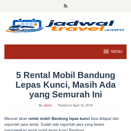
Skip
to
content
MENU
5 Rental Mobil Bandung
Lepas Kunci, Masih Ada
yang Semurah Ini
By
admin
Posted on
April 12, 2019
Mencari akan
rental mobil Bandung lepas kunci
bisa didapat dari
sejumlah jasa rental. Sudah ada sejumlah jasa yang berani
menyewakan rental mobil lepas kunci Bandung.