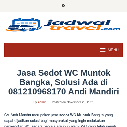
Skip
to
content
MENU
Jasa Sedot WC Muntok
Bangka, Solusi Ada di
081210968170 Andi Mandiri
By
admin
Posted on
November 23, 2021
CV Andi Mandiri merupakan jasa
sedot WC Muntok
Bangka yang
dapat dijadikan solusi bagi masyarakat yang ingin melakukan
penyedotan WC secara berkala ataupun alami WC yang telah penuh.