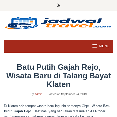
Skip
to
content
MENU
Batu Putih Gajah Rejo,
Wisata Baru di Talang Bayat
Klaten
By
admin
Posted on
September 24, 2019
Di Klaten ada tempat wisata baru lagi nhi namanya Objek Wisata
Batu
Putih Gajah Rejo
. Destinasi yang baru akan diresmikan 4 Oktober
nanti menawarkan rekreasi dengan konsep wisata keluarga.