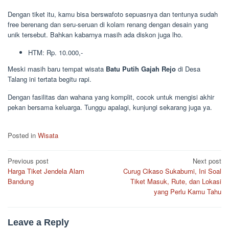
Dengan tiket itu, kamu bisa berswafoto sepuasnya dan tentunya sudah
free berenang dan seru-seruan di kolam renang dengan desain yang
unik tersebut. Bahkan kabarnya masih ada diskon juga lho.
HTM: Rp. 10.000,-
Meski masih baru tempat wisata
Batu Putih Gajah Rejo
di Desa
Talang ini tertata begitu rapi.
Dengan fasilitas dan wahana yang komplit, cocok untuk mengisi akhir
pekan bersama keluarga. Tunggu apalagi, kunjungi sekarang juga ya.
Posted in
Wisata
Post
Previous post
Next post
Harga Tiket Jendela Alam
Curug Cikaso Sukabumi, Ini Soal
navigation
Bandung
Tiket Masuk, Rute, dan Lokasi
yang Perlu Kamu Tahu
Leave a Reply