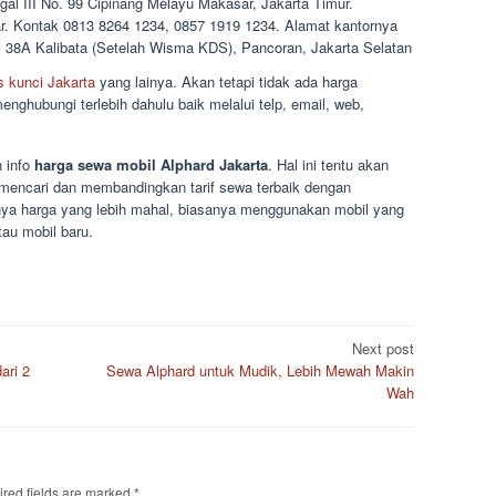
al III No. 99 Cipinang Melayu Makasar, Jakarta Timur.
car. Kontak 0813 8264 1234, 0857 1919 1234. Alamat kantornya
. 38A Kalibata (Setelah Wisma KDS), Pancoran, Jakarta Selatan
s kunci Jakarta
yang lainya. Akan tetapi tidak ada harga
ghubungi terlebih dahulu baik melalui telp, email, web,
n info
harga sewa mobil Alphard Jakarta
. Hal ini tentu akan
encari dan membandingkan tarif sewa terbaik dengan
sanya harga yang lebih mahal, biasanya menggunakan mobil yang
atau mobil baru.
Next post
ari 2
Sewa Alphard untuk Mudik, Lebih Mewah Makin
Wah
red fields are marked
*