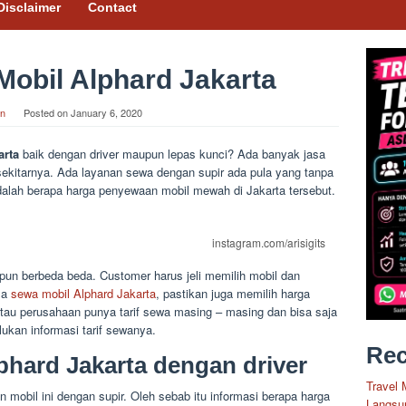
Disclaimer
Contact
obil Alphard Jakarta
in
Posted on
January 6, 2020
arta
baik dengan driver maupun lepas kunci? Ada banyak jasa
sekitarnya. Ada layanan sewa dengan supir ada pula yang tanpa
adalah berapa harga penyewaan mobil mewah di Jakarta tersebut.
instagram.com/arisigits
pun berbeda beda. Customer harus jeli memilih mobil dan
sa
sewa mobil Alphard Jakarta
, pastikan juga memilih harga
 atau perusahaan punya tarif sewa masing – masing dan bisa saja
ukan informasi tarif sewanya.
Rec
phard Jakarta dengan driver
Travel 
 mobil ini dengan supir. Oleh sebab itu informasi berapa harga
Langsu