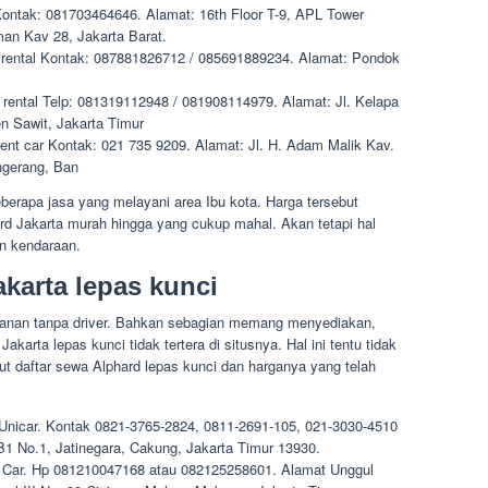
 Kontak: 081703464646. Alamat: 16th Floor T-9, APL Tower
man Kav 28, Jakarta Barat.
eer rental Kontak: 087881826712 / 085691889234. Alamat: Pondok
ra rental Telp: 081319112948 / 081908114979. Alamat: Jl. Kelapa
n Sawit, Jakarta Timur
e rent car Kontak: 021 735 9209. Alamat: Jl. H. Adam Malik Kav.
ngerang, Ban
berapa jasa yang melayani area Ibu kota. Harga tersebut
rd Jakarta murah hingga yang cukup mahal. Akan tetapi hal
an kendaraan.
karta lepas kunci
anan tanpa driver. Bahkan sebagian memang menyediakan,
akarta lepas kunci tidak tertera di situsnya. Hal ini tentu tidak
ut daftar sewa Alphard lepas kunci dan harganya yang telah
ri Unicar. Kontak 0821-3765-2824, 0811-2691-105, 021-3030-4510
B1 No.1, Jatinegara, Cakung, Jakarta Timur 13930.
um Car. Hp 081210047168 atau 082125258601. Alamat Unggul