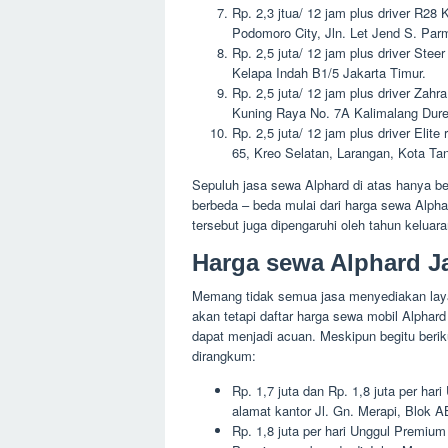
Rp. 2,3 jtua/ 12 jam plus driver R28
Podomoro City, Jln. Let Jend S. Par
Rp. 2,5 juta/ 12 jam plus driver St
Kelapa Indah B1/5 Jakarta Timur.
Rp. 2,5 juta/ 12 jam plus driver Zah
Kuning Raya No. 7A Kalimalang Dure
Rp. 2,5 juta/ 12 jam plus driver Elit
65, Kreo Selatan, Larangan, Kota Ta
Sepuluh jasa sewa Alphard di atas hanya be
berbeda – beda mulai dari harga sewa Alpha
tersebut juga dipengaruhi oleh tahun keluar
Harga sewa Alphard Ja
Memang tidak semua jasa menyediakan lay
akan tetapi daftar harga sewa mobil Alphard J
dapat menjadi acuan. Meskipun begitu berik
dirangkum:
Rp. 1,7 juta dan Rp. 1,8 juta per ha
alamat kantor Jl. Gn. Merapi, Blok A
Rp. 1,8 juta per hari Unggul Premi