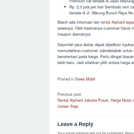
Premium car berada di Jalan Manungg
Rp. 2,3 juta per hari Sembodo rent 
berada di Jl. Warung Buncit Raya No
Masih ada informasi lain
rental Alphard lepa
sewanya. Oleh karenanya customer harus men
maupun alamatnya.
Sejumlah jasa diatas dapat dijadikan rujuka
memudahkan customer Jabodetabek untuk m
berorientasi pada harga. Perlu diingat bia
lebih baru. Jadi silahkan pilih antara harga 
Posted in
Sewa Mobil
Post
Previous post
Rental Alphard Jakarta Pusat, Harga Mulai d
navigation
Jutaan Saja
Leave a Reply
Your email address will not be published.
Requi