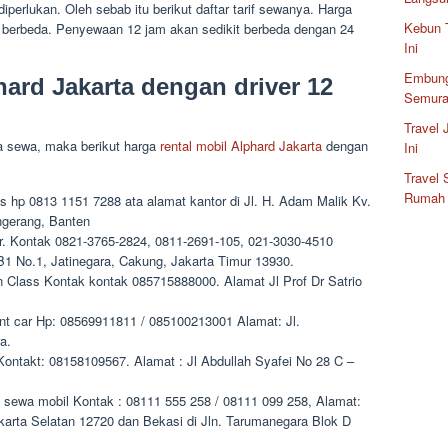
iperlukan. Oleh sebab itu berikut daftar tarif sewanya. Harga
Kebun 
a berbeda. Penyewaan 12 jam akan sedikit berbeda dengan 24
Ini
Embung
ard Jakarta dengan driver 12
Semura
Travel
 sewa, maka berikut harga
rental mobil Alphard Jakarta
dengan
Ini
Travel
Rumah
ans hp 0813 1151 7288 ata alamat kantor di Jl. H. Adam Malik Kv.
ngerang, Banten
car. Kontak 0821-3765-2824, 0811-2691-105, 021-3030-4510
B1 No.1, Jatinegara, Cakung, Jakarta Timur 13930.
tan Class Kontak kontak 085715888000. Alamat Jl Prof Dr Satrio
rent car Hp: 08569911811 / 085100213001 Alamat: Jl.
a.
a Kontakt: 08158109567. Alamat : Jl Abdullah Syafei No 28 C –
ra sewa mobil Kontak : 08111 555 258 / 08111 099 258, Alamat:
Jakarta Selatan 12720 dan Bekasi di Jln. Tarumanegara Blok D