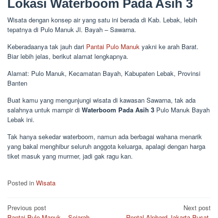
Lokasi Waterboom Pada Asih 3
Wisata dengan konsep air yang satu ini berada di Kab. Lebak, lebih
tepatnya di Pulo Manuk Jl. Bayah – Sawarna.
Keberadaanya tak jauh dari
Pantai Pulo Manuk
yakni ke arah Barat.
Biar lebih jelas, berikut alamat lengkapnya.
Alamat: Pulo Manuk, Kecamatan Bayah, Kabupaten Lebak, Provinsi
Banten
Buat kamu yang mengunjungi wisata di kawasan Sawarna, tak ada
salahnya untuk mampir di
Waterboom Pada Asih 3
Pulo Manuk Bayah
Lebak ini.
Tak hanya sekedar waterboom, namun ada berbagai wahana menarik
yang bakal menghibur seluruh anggota keluarga, apalagi dengan harga
tiket masuk yang murmer, jadi gak ragu kan.
Posted in
Wisata
Post
Previous post
Next post
Pantai Pulo Manuk – Sejarah,
Rental Alphard Jakarta Pusat,