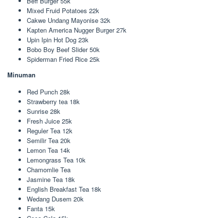
Beff Burger 55k
Mixed Fruid Potatoes 22k
Cakwe Undang Mayonise 32k
Kapten America Nugger Burger 27k
Upin Ipin Hot Dog 23k
Bobo Boy Beef Slider 50k
Spiderman Fried Rice 25k
Minuman
Red Punch 28k
Strawberry tea 18k
Sunrise 28k
Fresh Juice 25k
Reguler Tea 12k
Semilir Tea 20k
Lemon Tea 14k
Lemongrass Tea 10k
Chamomlie Tea
Jasmine Tea 18k
English Breakfast Tea 18k
Wedang Dusem 20k
Fanta 15k