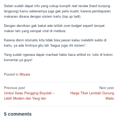
Selain sudah dapat info yang cukup komplit
real review
(hasil kunjung
langsung) kamu sebenarnya juga gak perlu kuatir, karena pembayaran
makanan disana dengan sistem kartu (
top up
tadi).
Dengan demikian gak bakal ada istilah
over budget
seperti tempat
makan lain yang sempat viral di medsos.
Karena disini otomatis kita tidak bisa pesan kalau melebihi saldo di
kartu, ya ada limitnya gitu lah “bagus juga nhi sistem”.
Yang sudah ngerasa dapat manfaat habis baca artikel ini, tulis di kolom
komentar ya guys!
Posted in
Wisata
Post
Previous post
Next post
Umbul Sewu Pengging Boyolali –
Harga Tiket Lembah Gunung
navigation
Lebih Modern dari Yang lain
Madu
5 comments