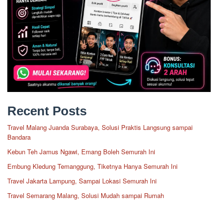
Recent Posts
Travel Malang Juanda Surabaya, Solusi Praktis Langsung sampai
Bandara
Kebun Teh Jamus Ngawi, Emang Boleh Semurah Ini
Embung Kledung Temanggung, Tiketnya Hanya Semurah Ini
Travel Jakarta Lampung, Sampai Lokasi Semurah Ini
Travel Semarang Malang, Solusi Mudah sampai Rumah