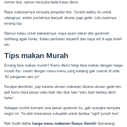
nomer dua, namun ternyata beda kalau disini.
Rasa makanannya ternyata jempolan bro. Contoh waktu itu untuk
udangnya, selain jumlahnya banyak ukuran juga gede. Lalu saosnya
emang top.
Namun kalau untuk bakarannya, kaya ayam bakar dan gurameh
terbilang agak keras. Kalau penilaian obyektif dari saya sih 9 saja boleh
lah.
Tips makan Murah
Emang bisa makan murah? Kamu disini tetap bisa makan dengan harga
murah lho, meski dengan menu-menu yang kadang gak masuk di otak
“iki panganan opo yo”.
Kenapa demikian, yap karena ukuran makanan disana ukuran gede bro,
jadi kamu bisa pesan satu lauk dan dua nasi “satu lauk berdua dech
hehe”.
Sebagai contoh kemarin ane pesan gurameh itu, gak nyangka ternyata
segini ini. Ya oleh karenanya cukuplah untuk berdua “ngirit jumpit kan”.
Nah itulah daftar
harga menu makanan Dusun Semilir
Semarang.