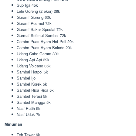
Sup Iga 45k
Lele Goreng (2 ekor) 28k
Gurami Goreng 63k
Gurami Pesmol 72k
Gurami Bakar Spesial 72k
Gurmai Selimut Sambal 72k
Combo Puas Ayam Hot Poll 29k
Combo Puas Ayam Balado 29k
Udang Cabe Garam 39k
Udang Api Api 39k
Udang Volcano 35k
Sambal Hotpol 5k
Sambel Ijo
Sambel Korek 5k
Sambel Rica Rica 5k
Sambel Terasi 5k
Sambel Mangga 5k
Nasi Putih 5k
Nasi Uduk 7k
Minuman
Teh Tawar 6k